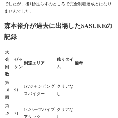
でしたが、後1秒足らずのところで完全制覇達成とはなり
ませんでした。
森本裕介が過去に出場したSASUKEの
記録
大
会
ゼッ
残りタイ
到達エリア
備考
回
ケン
ム
数
第
1st/ジャンピング
クリアな
18
91
スパイダー
し
回
第
1st/ハーフパイプ
クリアな
19
71
アタック
し