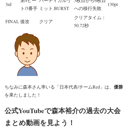
第4ヒー
バーティカルリ
5枚目から6枚目
3rd
130pt
ト/3番手
ミット.BURST
への移行失敗
クリアタイム：
FINAL
後攻
クリア
50.72秒
優勝
ちなみに森本さん率いる「日本代表/チームRed」は、
を果たしました！
公式YouTubeで森本裕介の過去の大会
まとめ動画を見よう！