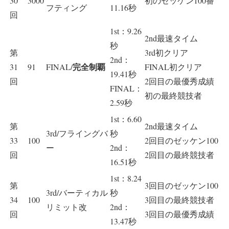
30
3000
初のゼッケン100番
フティング
11.16秒
回
1st：9.26
2nd最速タイム
秒
第
3rd初クリア
2nd：
完全制覇
31
91
FINAL/
FINAL初クリア
19.41秒
回
2回目の最優秀成績
FINAL：
初の最終競技者
2.59秒
1st：6.60
第
2nd最速タイム
3rd/フライングバ
秒
33
100
2回目のゼッケン100
ー
2nd：
回
2回目の最終競技者
16.51秒
1st：8.24
第
3回目のゼッケン100
3rd/バーティカル
秒
34
100
3回目の最終競技者
リミット改
2nd：
回
3回目の最優秀成績
13.47秒