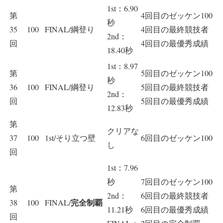
1st：6.90
第
4回目のゼッケン100
秒
35
100
FINAL/綱登り
4回目の最終競技者
2nd：
回
4回目の最優秀成績
18.40秒
1st：8.97
第
5回目のゼッケン100
秒
36
100
FINAL/綱登り
5回目の最終競技者
2nd：
回
5回目の最優秀成績
12.83秒
第
クリアな
37
100
1st/そり立つ壁
6回目のゼッケン100
し
回
1st：7.96
秒
7回目のゼッケン100
第
2nd：
6回目の最終競技者
完全制覇
38
100
FINAL/
11.21秒
6回目の最優秀成績
回