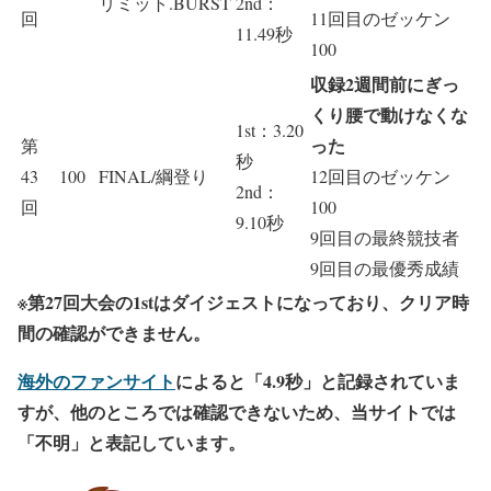
リミット.BURST
2nd：
回
11回目のゼッケン
11.49秒
100
収録2週間前にぎっ
くり腰で動けなくな
1st：3.20
った
第
秒
43
100
FINAL/綱登り
12回目のゼッケン
2nd：
回
100
9.10秒
9回目の最終競技者
9回目の最優秀成績
※第27回大会の1stはダイジェストになっており、クリア時
間の確認ができません。
海外のファンサイト
によると「4.9秒」と記録されていま
すが、他のところでは確認できないため、当サイトでは
「不明」と表記しています。