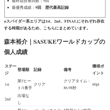
最終競技者回数：9回
9回 歴代最高記録
最優秀成績：
※スパイダー系エリアは1st、2nd、FINALにそれぞれ存在
する時期があるため、こちらにまとめています。
森本裕介｜SASUKEワールドカップの
個人成績
ステー
獲得ポ
登場順
記録
備考
ジ
イント
第5ヒー
クリアタイム：
1st
クリア
60pt
ト/1番手
86.98秒
出場な
2nd
し