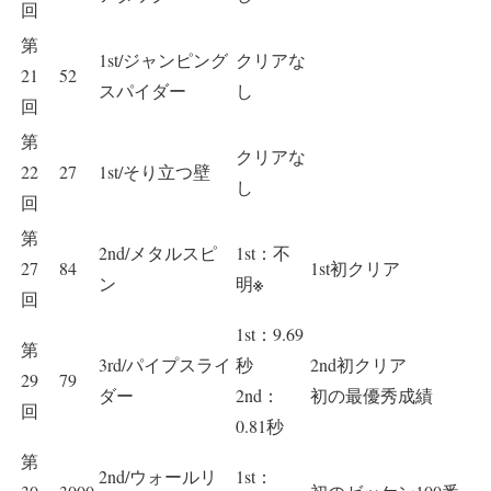
回
第
1st/ジャンピング
クリアな
21
52
スパイダー
し
回
第
クリアな
22
27
1st/そり立つ壁
し
回
第
2nd/メタルスピ
1st：不
27
84
1st初クリア
※
ン
明
回
1st：9.69
第
3rd/パイプスライ
秒
2nd初クリア
29
79
ダー
2nd：
初の最優秀成績
回
0.81秒
第
2nd/ウォールリ
1st：